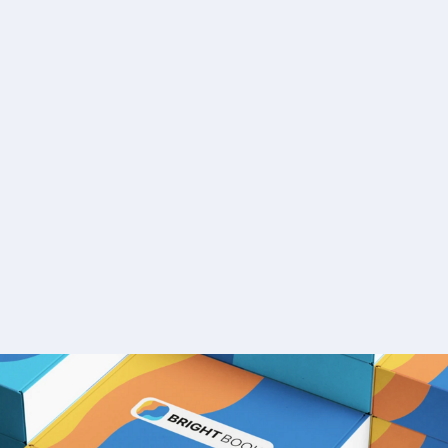
разрабо
продук
линейк