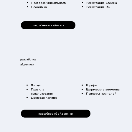
ки
Логотип
Шрифты
Правила
Графические элементы
использования
Примеры носителей
Цветовая палитра
подробнее об айдентики
тка
ука
Бренд-платформа
Фирменный стиль
Миссия и ценности
Визуальные правила
Позиционирование
Примеры носителей
подробнее о брендбуке