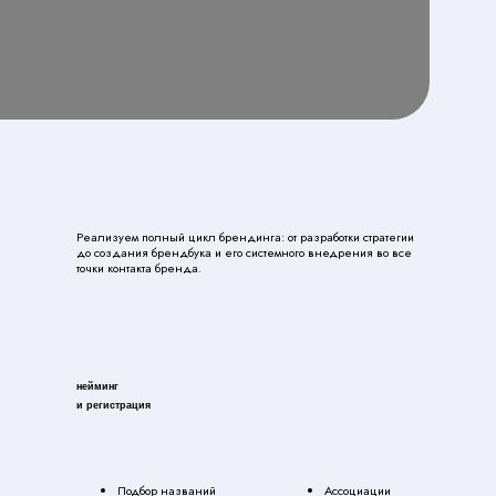
уем полный цикл брендинга: от разработки стратегии
дания брендбука и его системного внедрения во все
онтакта бренда.
трация
Подбор названий
Ассоциации
Проверка уникальности
Регистрация домена
Семантика
Регистрация ТМ
подробнее о нейминге
тка