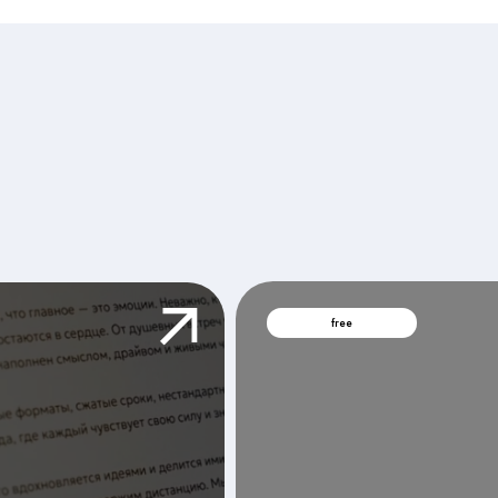
Мы соз
реальн
с чего
free
тестируем
состояние
вашего бренда