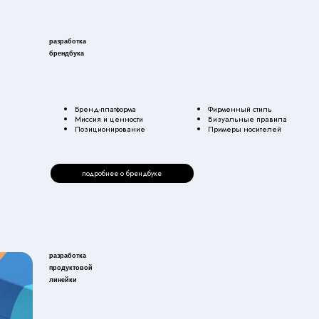
тка
товой
и
Архитектура линейки
Айдентика продуктов
Нейминг продуктов
Дизайн упаковки
Иерархия SKU
Правила использования
подробнее о продуктовой линейке