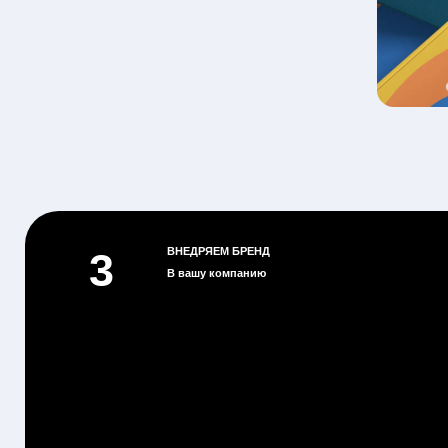
Берём бренд в работу после стратегии и айдентики: внедряем брендбук и визуальну
систему во все носители. Контролируем целостность образа, чтобы бренд одинаково раб
онлайне, офлайне и коммуникациях с аудиторией.
дизайн носителей
контент продакшн
диджитал разработка
дизайн пространств
проекты бюро