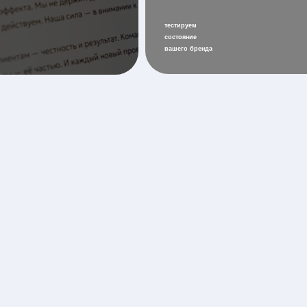
Реализ
до соз
точки к
нейминг
и регис
разрабо