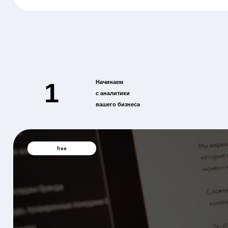
1
Начинаем
с аналитики
вашего бизнеса
free
проведем
бренд аудит