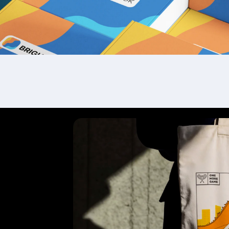
ю
отал в