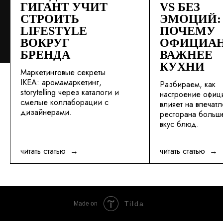
ГИГАНТ УЧИТ
VS БЕЗ
СТРОИТЬ
ЭМОЦИЙ:
LIFESTYLE
ПОЧЕМУ
ВОКРУГ
ОФИЦИА
БРЕНДА
ВАЖНЕЕ
КУХНИ
Маркетинговые секреты
IKEA: аромамаркетинг,
Разбираем, как
storytelling через каталоги и
настроение офиц
смелые коллаборации с
влияет на впечатл
дизайнерами.
ресторана больш
вкус блюд.
читать статью
читать статью
Tilda
Made on